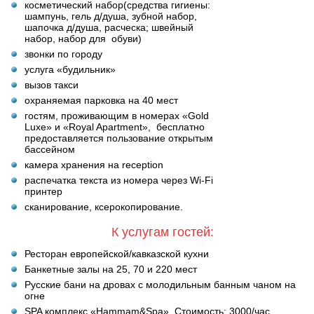
косметический набор(средства гигиены:
шампунь, гель д/душа, зубной набор,
шапочка д/душа, расческа; швейный
набор, набор для обуви)
звонки по городу
услуга «будильник»
вызов такси
охраняемая парковка на 40 мест
гостям, проживающим в номерах «Gold
Luxe» и «Royal Apartment», бесплатно
предоставляется пользование открытым
бассейном
камера хранения на reception
распечатка текста из номера через Wi-Fi
принтер
сканирование, ксерокопирование.
К услугам гостей:
Ресторан европейской/кавказской кухни
Банкетные залы на 25, 70 и 220 мест
Русские бани на дровах с молодильным банным чаном на
огне
SPA комплекс «Hammam&Spa». Стоимость: 3000/час,