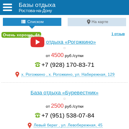
Базы отдыха
Ростова-на-Дону
Списком
На карте
1 отзыв
Очень хорошо, 4+
База отдыха «Рогожкино»
4500
от
руб./сутки
+7 (928) 170-83-71
х. Рогожкино , х. Рогожкино, ул. Набережная, 129
База отдыха «Буревестник»
2500
от
руб./сутки
+7 (951) 538-07-84
Левый берег , ул. Левобережная, 45